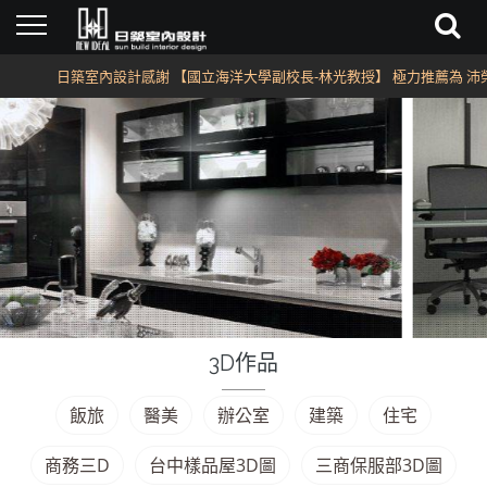
日築室內設計感謝 【國立海洋大學副校長-林光教授】 極力推薦為 沛榮
3D作品
飯旅
醫美
辦公室
建築
住宅
商務三D
台中樣品屋3D圖
三商保服部3D圖