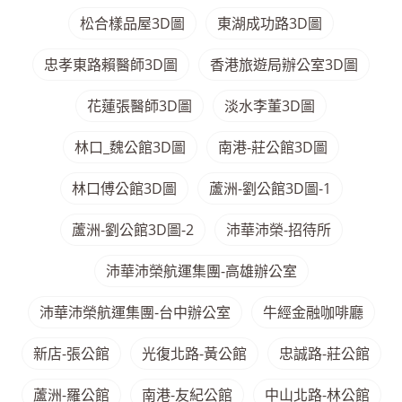
松合樣品屋3D圖
東湖成功路3D圖
忠孝東路賴醫師3D圖
香港旅遊局辦公室3D圖
花蓮張醫師3D圖
淡水李董3D圖
林口_魏公館3D圖
南港-莊公館3D圖
林口傅公館3D圖
蘆洲-劉公館3D圖-1
蘆洲-劉公館3D圖-2
沛華沛榮-招待所
沛華沛榮航運集團-高雄辦公室
沛華沛榮航運集團-台中辦公室
牛經金融咖啡廳
新店-張公館
光復北路-黃公館
忠誠路-莊公館
蘆洲-羅公館
南港-友紀公館
中山北路-林公館