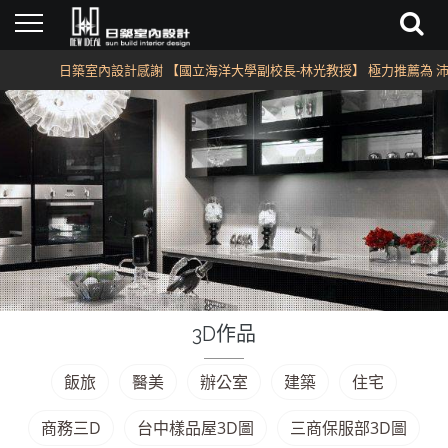
日築室內設計感謝 【國立海洋大學副校長-林光教授】 極力推薦為 沛
3D作品
飯旅
醫美
辦公室
建築
住宅
商務三D
台中樣品屋3D圖
三商保服部3D圖