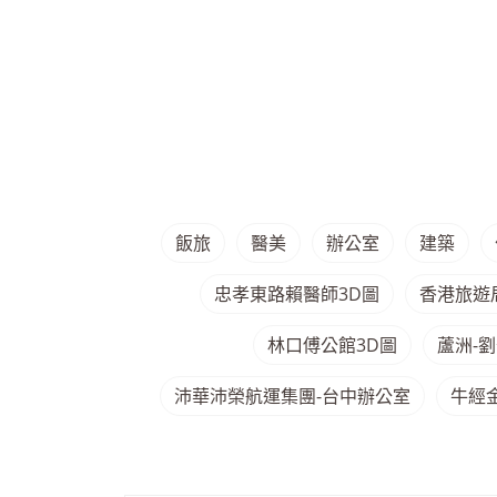
飯旅
醫美
辦公室
建築
忠孝東路賴醫師3D圖
香港旅遊
林口傅公館3D圖
蘆洲-劉
沛華沛榮航運集團-台中辦公室
牛經