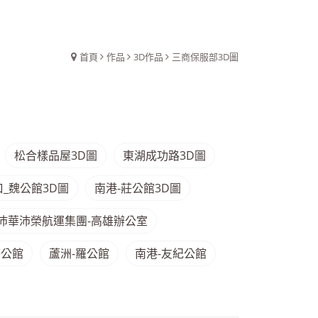
首頁
作品
3D作品
三商保服部3D圖
松合樣品屋3D圖
東湖成功路3D圖
口_魏公館3D圖
南港-莊公館3D圖
沛華沛榮航運集團-高雄辦公室
莊公館
蘆洲-羅公館
南港-友紀公館