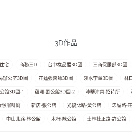
3D作品
住宅
商務三D
台中樣品屋3D圖
三商保服部3D圖
局辦公室3D圖
花蓮張醫師3D圖
淡水李董3D圖
林
公館3D圖-1
蘆洲-劉公館3D圖-2
沛華沛榮-招待所
金融咖啡廳
新店-張公館
光復北路-黃公館
忠誠路-
中山北路-林公館
木柵-陳公館
士林社正路-許公館